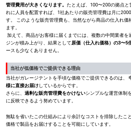
管理費用が大きくなります。
たとえば、100〜200の拠点
れに人員を配置すれば、1社あたりの販売管理費は月に2000
す。 このような販売管理費も、当然ながら商品の仕入れ価
ます。
加えて、商品がお客様に届くまでには、複数の中間業者を
ジンが積み上がり、結果として
原価（仕入れ価格）の3〜5
ースも少なくありません。
当社が低価格でご提供できる理由
当社がガレージテントを手頃な価格でご提供できるのは、
様に直接お届け
しているからです。
さらに、
過剰な販売管理費をかけない
シンプルな運営体制
に反映できるよう努めています。
無駄を省いたこの仕組みにより余計なコストを排除したこ
価格で製品をお届けすることを可能にしています。