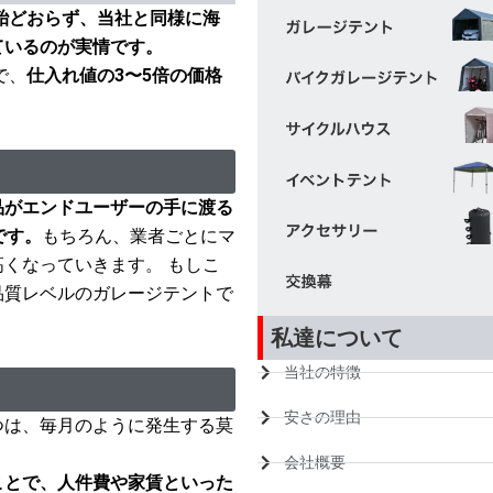
殆どおらず、当社と同様に海
ているのが実情です。
で、
仕入れ値の3〜5倍の価格
品がエンドユーザーの手に渡る
です。
もちろん、業者ごとにマ
くなっていきます。 もしこ
品質レベルのガレージテントで
。
私達について
当社の特徴
安さの理由
つは、毎月のように発生する莫
会社概要
ことで、人件費や家賃といった