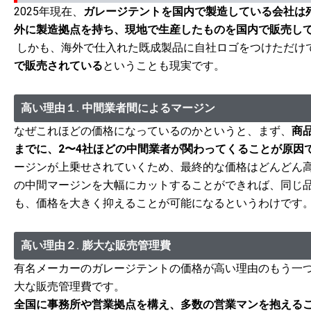
2025年現在、
ガレージテントを国内で製造している会社は
外に製造拠点を持ち、現地で生産したものを国内で販売し
しかも、海外で仕入れた既成製品に自社ロゴをつけただけ
で販売されている
ということも現実です。
高い理由１. 中間業者間によるマージン
なぜこれほどの価格になっているのかというと、まず、
商
までに、2〜4社ほどの中間業者が関わってくることが原因
ージンが上乗せされていくため、最終的な価格はどんどん高
の中間マージンを大幅にカットすることができれば、同じ
も、価格を大きく抑えることが可能になるというわけです
高い理由２. 膨大な販売管理費
有名メーカーのガレージテントの価格が高い理由のもう一
大な販売管理費です。
全国に事務所や営業拠点を構え、多数の営業マンを抱える