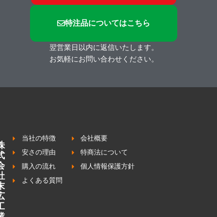
特注品についてはこちら
翌営業日以内に返信いたします。
お気軽にお問い合わせください。
当社の特徴
会社概要
株
安さの理由
特商法について
式
会
購入の流れ
個人情報保護方針
社
よくある質問
末
広
工
業