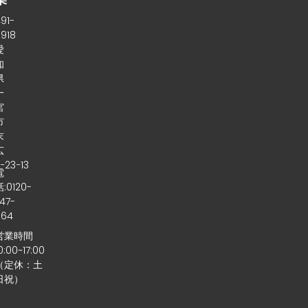
〒
91-
0918
愛
知
県
一
宮
市
末
広
−23−13
電
話:0120-
47-
064
営業時間
0:00~17:00
（定休：土
日祝）