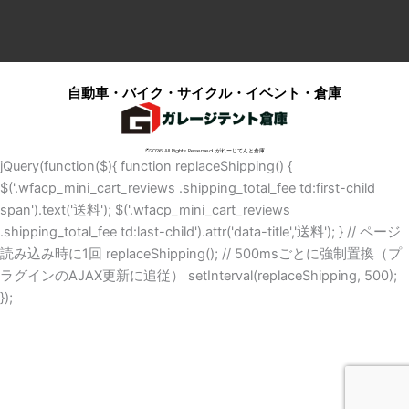
自動車・バイク・サイクル・イベント・倉庫
©2026 All Rights Reserved. がれーじてんと倉庫
jQuery(function($){ function replaceShipping() {
$('.wfacp_mini_cart_reviews .shipping_total_fee td:first-child
span').text('送料'); $('.wfacp_mini_cart_reviews
.shipping_total_fee td:last-child').attr('data-title','送料'); } // ページ
読み込み時に1回 replaceShipping(); // 500msごとに強制置換（プ
ラグインのAJAX更新に追従） setInterval(replaceShipping, 500);
});