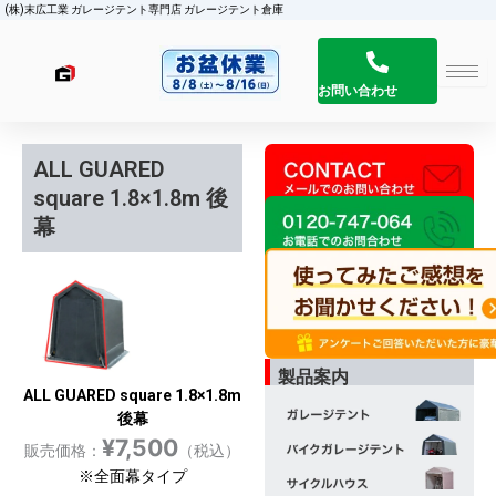
(株)末広工業 ガレージテント専門店 ガレージテント倉庫
お問い合わせ
ALL GUARED
square 1.8×1.8m 後
幕
製品案内
ALL GUARED square 1.8×1.8m
後幕
¥
7,500
販売価格：
（税込）
※全面幕タイプ