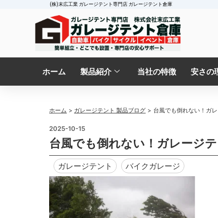
内
(株)末広工業 ガレージテント専門店 ガレージテント倉庫
容
を
ス
キ
ッ
ホーム
製品紹介
当社の特徴
安さの
プ
ホーム
ガレージテント 製品ブログ
台風でも倒れない！ガレ
2025-10-15
台風でも倒れない！ガレージテ
,
ガレージテント
,
バイクガレージ