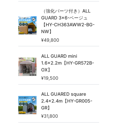
（強化パーツ付き）ALL
GUARD 3×6-ベージュ
【HY-CH363AWW2-BG-
NW】
¥
49,800
ALL GUARD mini
1.6×2.2m【HY-GR572B-
OX】
¥
19,500
ALL GUARED square
2.4×2.4m【HY-GR005-
GR】
¥
31,800