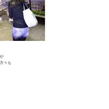
が
方々も