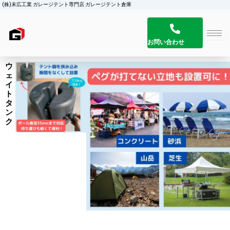
(株)末広工業 ガレージテント専門店 ガレージテント倉庫
お問い合わせ
ウ
特
ェ
徴
イ
ト
タ
ン
ク