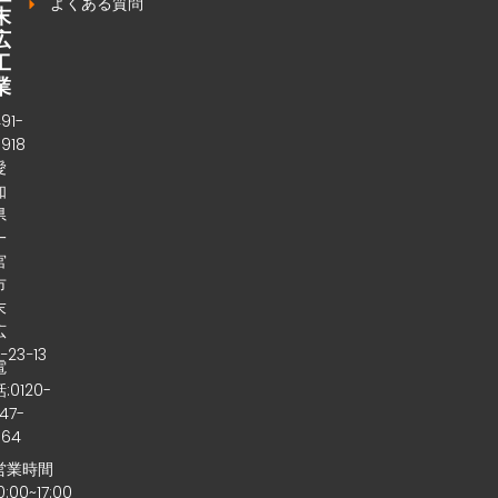
よくある質問
末
広
工
業
〒
91-
0918
愛
知
県
一
宮
市
末
広
−23−13
電
話:0120-
47-
064
営業時間
0:00~17:00